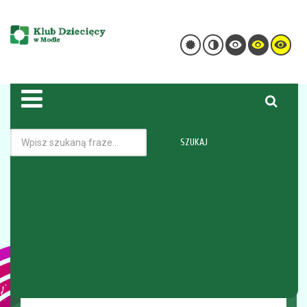
SZUKAJ
Kadra
Nabór pracowniczy
Start
BIP
Jesteś tutaj:
Strona główna
O Klubie Dziecięcym
O Klubie Dziecięcym
Nabór pracowniczy
Pliki do pobrania
Oferta
Porady
NABÓR
RODO
Deklaracja dostępności