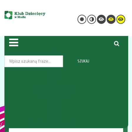
SZUKAJ
Kadra
Nabór pracowniczy
Start
BIP
Jesteś tutaj:
Strona główna
O Klubie Dziecięcym
O Klubie Dziecięcym
Nabór pracowniczy
Pliki do pobrania
Oferta
Porady
NABÓR
RODO
Deklaracja dostępności