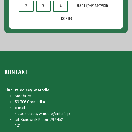
2
3
4
NASTĘPNY ARTYKUŁ
KONIEC
KONTAKT
Klub Dziecięcy w Modle
Modła 76
59-706 Gromadka
e-mail:
klubdzieciecy.wmodle@interia.pl
tel. Kierownik Klubu: 797 452
121