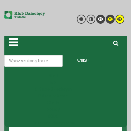
SZUKAJ
Kadra
Nabór pracowniczy
Start
BIP
Jesteś tutaj:
Strona główna
O Klubie Dziecięcym
O Klubie Dziecięcym
Nabór pracowniczy
Pliki do pobrania
Oferta
Porady
NABÓR
RODO
Deklaracja dostępności