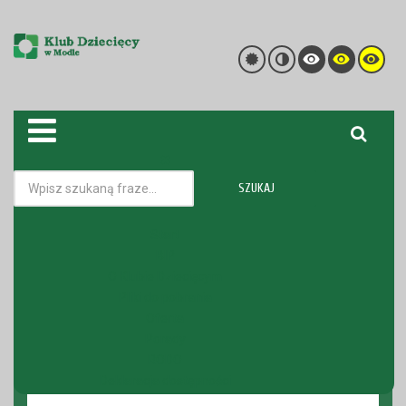
SZUKAJ
Kadra
Nabór pracowniczy
Start
BIP
Jesteś tutaj:
Strona główna
O Klubie Dziecięcym
O Klubie Dziecięcym
Nabór pracowniczy
Pliki do pobrania
Oferta
Porady
NABÓR
RODO
Deklaracja dostępności