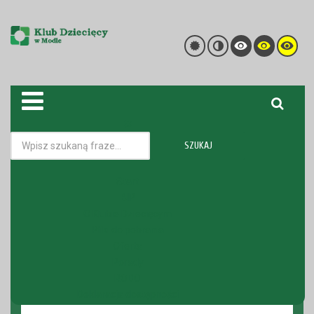
SZUKAJ
Kadra
Nabór pracowniczy
Start
BIP
Jesteś tutaj:
Strona główna
O Klubie Dziecięcym
O Klubie Dziecięcym
Nabór pracowniczy
Pliki do pobrania
Oferta
Porady
NABÓR
RODO
Deklaracja dostępności