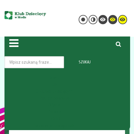
SZUKAJ
Kadra
Nabór pracowniczy
Start
BIP
Jesteś tutaj:
Strona główna
O Klubie Dziecięcym
O Klubie Dziecięcym
Nabór pracowniczy
Pliki do pobrania
Oferta
Porady
NABÓR
RODO
Deklaracja dostępności