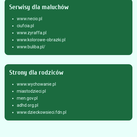
Serwisy
dla maluchów
www.necio.pl
ciufcia.pl
www.zyraffa.pl
www.kolorowe-obrazki.pl
www.buliba.pl/
Strony
dla rodziców
www.wychowanie.pl
miastodzieci.pl
men.gov.pl
adhd.org.pl
www.dzieckowsieci.fdn.pl