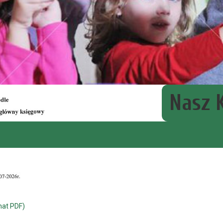
naborze na stanowisko GŁÓWNY KSIĘGOWY
Nasz 
mat PDF)