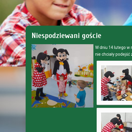
Niespodziewani goście
W dniu 14 lutego w 
nie chciały podejść