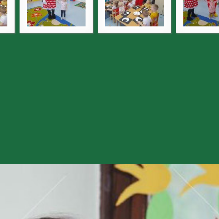
Nasz 
ko GŁÓWNY KSIĘGOWY