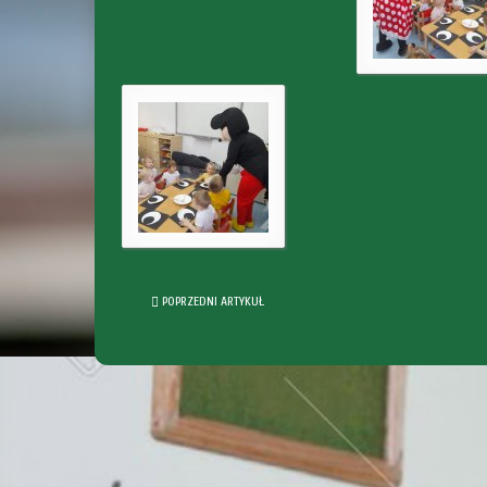
POPRZEDNI ARTYKUŁ
Poprzedni
Następny
Ogłoszenie o naborze na stanowis